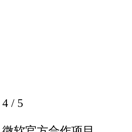
4
/
5
微软官方合作项目