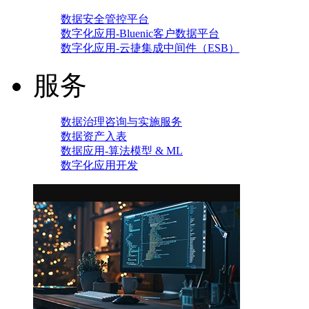
数据安全管控平台
数字化应用-Bluenic客户数据平台
数字化应用-云捷集成中间件（ESB）
服务
数据治理咨询与实施服务
数据资产入表
数据应用-算法模型 & ML
数字化应用开发