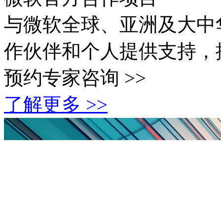
与微软全球、亚洲及大中华
作伙伴和个人提供支持
预约专家咨询 >>
了解更多 >>