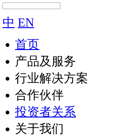
中
EN
首页
产品及服务
行业解决方案
合作伙伴
投资者关系
关于我们