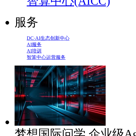
智算中心(AICC)
服务
DC·AI生态创新中心
AI服务
AI培训
智算中心运营服务
梦想国际问学 企业级Ag