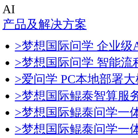
AI
产品及解决方案
>梦想国际问学 企业级A
>梦想国际问学 智能流
>爱问学 PC本地部署
>梦想国际鲲泰智算服
>梦想国际鲲泰问学一
>梦想国际鲲泰问学一体机