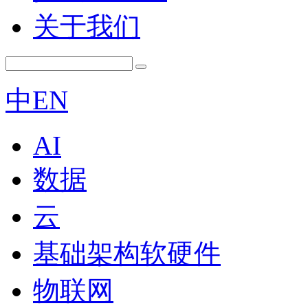
关于我们
中
EN
AI
数据
云
基础架构软硬件
物联网